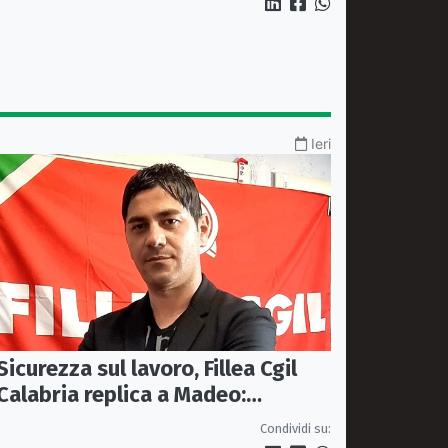
Ieri
Sicurezza sul lavoro, Fillea Cgil
Calabria replica a Madeo:
«Servono controlli, non incentivi
Condividi su:
alle imprese»