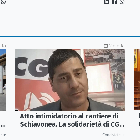
a fa
2 ore fa
Atto intimidatorio al cantiere di
Schiavonea. La solidarietà di CGIL
io
e Fillea a Roberto Rugna
Condividi su:
 su: