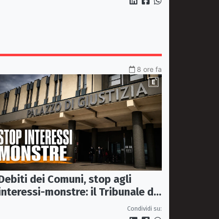
8 ore fa
Debiti dei Comuni, stop agli
interessi-monstre: il Tribunale di
Castrovillari taglia il conto
Condividi su: