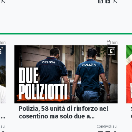
Ieri
Ieri
Polizia, 58 unità di rinforzo nel
cosentino ma solo due a
i
Corigliano-Rossano e due a
Condividi su:
 su:
Castrovillari