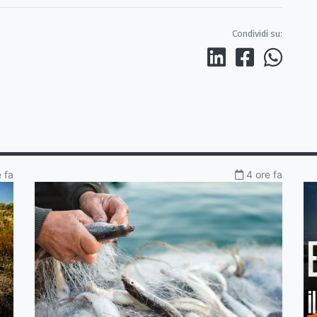
Condividi su:
e fa
4 ore fa