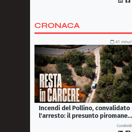
CRONACA
41 minuti
Incendi del Pollino, convalidato
l'arresto: il presunto piromane
resta in carcere
Condividi