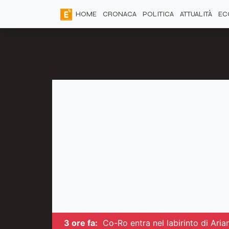
HOME
CRONACA
POLITICA
ATTUALITÀ
EC
3 ore fa:
Co-Ro entra nel labirinto di Arian