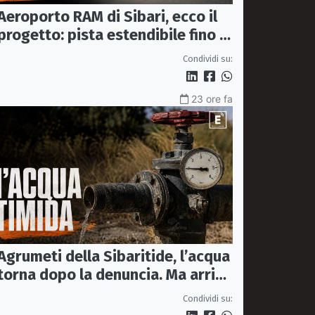
Aeroporto RAM di Sibari, ecco il
progetto: pista estendibile fino a
2 km e trasporto passeggeri
Condividi su:
23 ore fa
Agrumeti della Sibaritide, l’acqua
torna dopo la denuncia. Ma arriva
con un terzo della pressione
Condividi su: