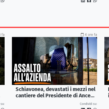
 fa
4 ore fa
Schiavonea, devastati i mezzi nel
cantiere del Presidente di Ance
Calabria Rugna. «Non ci
 su:
Condividi su:
fermeremo»