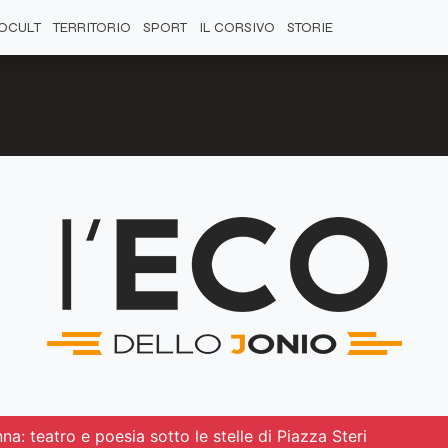
OCULT
TERRITORIO
SPORT
IL CORSIVO
STORIE
na: teatro e poesia sotto le stelle di Piazza Steri