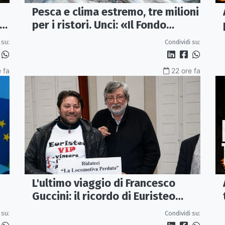
Pesca e clima estremo, tre milioni
 e
per i ristori. Unci: «Il Fondo
diventi stabile»
 su:
Condividi su:
e fa
22 ore fa
L'ultimo viaggio di Francesco
Guccini: il ricordo di Euristeo
Ceraolo, il pendolare della
Condividi su:
 su:
"Locomotiva Perduta"