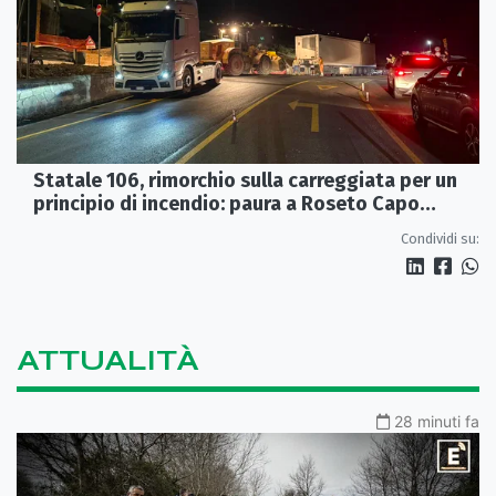
Statale 106, rimorchio sulla carreggiata per un
principio di incendio: paura a Roseto Capo
Spulico
Condividi su:
ATTUALITÀ
28 minuti fa