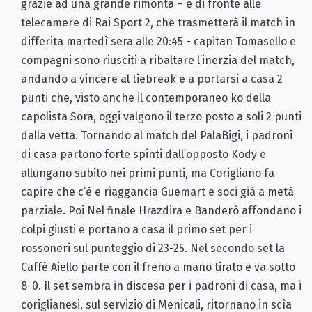
grazie ad una grande rimonta – e di fronte alle
telecamere di Rai Sport 2, che trasmetterà il match in
differita martedì sera alle 20:45 - capitan Tomasello e
compagni sono riusciti a ribaltare l’inerzia del match,
andando a vincere al tiebreak e a portarsi a casa 2
punti che, visto anche il contemporaneo ko della
capolista Sora, oggi valgono il terzo posto a soli 2 punti
dalla vetta. Tornando al match del PalaBigi, i padroni
di casa partono forte spinti dall’opposto Kody e
allungano subito nei primi punti, ma Corigliano fa
capire che c’è e riaggancia Guemart e soci già a metà
parziale. Poi Nel finale Hrazdira e Banderò affondano i
colpi giusti e portano a casa il primo set per i
rossoneri sul punteggio di 23-25. Nel secondo set la
Caffè Aiello parte con il freno a mano tirato e va sotto
8-0. Il set sembra in discesa per i padroni di casa, ma i
coriglianesi, sul servizio di Menicali, ritornano in scìa