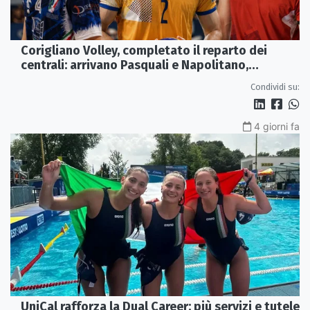
Corigliano Volley, completato il reparto dei
centrali: arrivano Pasquali e Napolitano,
confermato Tanzi
Condividi su:
4 giorni fa
UniCal rafforza la Dual Career: più servizi e tutele