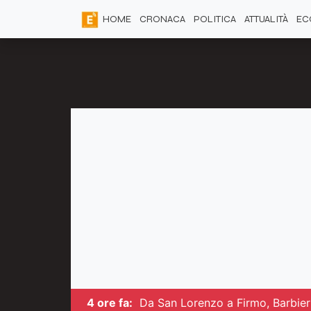
HOME
CRONACA
POLITICA
ATTUALITÀ
EC
4 ore fa:
Da San Lorenzo a Firmo, Barbieri 