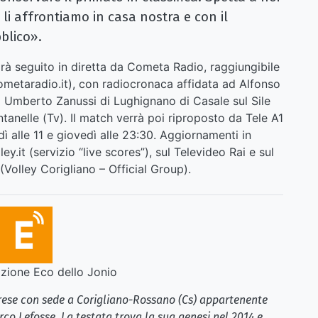
 li affrontiamo in casa nostra e con il
blico».
rà seguito in diretta da Cometa Radio, raggiungibile
metaradio.it
), con radiocronaca affidata ad Alfonso
no Umberto Zanussi di Lughignano di Casale sul Sile
tanelle (Tv). Il match verrà poi riproposto da Tele A1
ì alle 11 e giovedì alle 23:30. Aggiornamenti in
ey.it (servizio “live scores”), sul Televideo Rai e sul
Volley Corigliano – Official Group).
ione Eco dello Jonio
brese con sede a Corigliano-Rossano (Cs) appartenente
rco Lefosse. La testata trova la sua genesi nel 2014 e