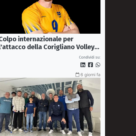
Colpo internazionale per
l'attacco della Corigliano Volley:
arriva l'opposto svedese Johan
Condividi su:
Gruvaeus
6 giorni fa