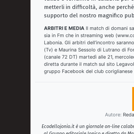
metterli in difficoltà, anche perché
supporto del nostro magnifico pub
ARBITRI E MEDIA
Il match di domani sa
sia in Fm che in streaming web (
www.co
Labonia. Gli arbitri dell’incontro saran
(Tv) e Maurina Sessolo di Lutrano di Fon
(canale 72 DT) martedì alle 21, mercoled
diretta durante il match sul sito Legavoll
gruppo Facebook del club coriglianese (
Autore:
Redaz
Ecodellojonio.it è un giornale on-line cala
al Gruppo editoriale Jonico e diretto da Ma