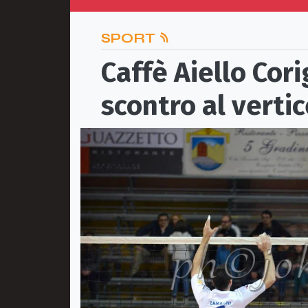
SPORT
Caffè Aiello Cor
scontro al verti