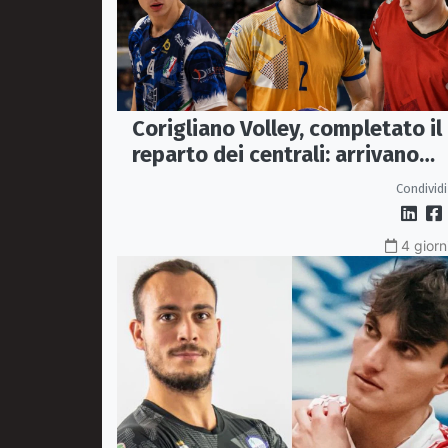
Corigliano Volley, completato il
reparto dei centrali: arrivano
Pasquali e Napolitano,
Condividi
confermato Tanzi
4 giorn