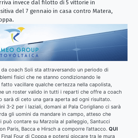
iva invece dal filotto di 5 vittorie in
itiva del 7 gennaio in casa contro Matera,
Coppa.
 da coach Soli sta attraversando un periodo di
roblemi fisici che ne stanno condizionando le
 fatto vacillare qualche certezza nella capolista,
 un roster valido in tutti i reparti che offre a coach
no sarà di ceto una gara aperta ad ogni risultato.
nì 3-2 per i laziali, domani al Pala Corigliano ci sarà
arda gli uomini da mandare in campo, atteso che
li può contare su Marzola al palleggio, Santucci
con Paris, Bacca e Hirsch a comporre l’attacco.
QUI
 Final Four di Coppa e potersi giocare tra le mura