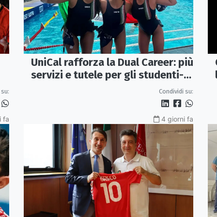
UniCal rafforza la Dual Career: più
servizi e tutele per gli studenti-
atleti
 su:
Condividi su:
i fa
4 giorni fa