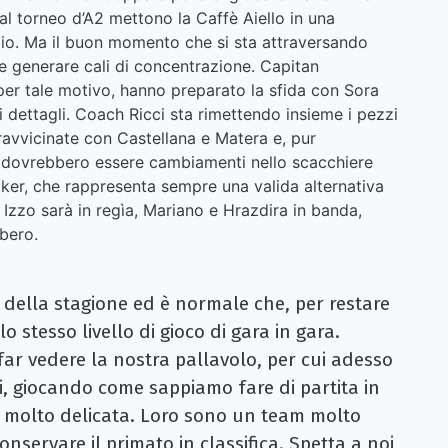
 al torneo d’A2 mettono la Caffè Aiello in una
gio. Ma il buon momento che si sta attraversando
e generare cali di concentrazione. Capitan
er tale motivo, hanno preparato la sfida con Sora
 dettagli. Coach Ricci sta rimettendo insieme i pezzi
ravvicinate con Castellana e Matera e, pur
i dovrebbero essere cambiamenti nello scacchiere
Walker, che rappresenta sempre una valida alternativa
, Izzo sarà in regìa, Mariano e Hrazdira in banda,
ibero.
 della stagione ed è normale che, per restare
 stesso livello di gioco di gara in gara.
ar vedere la nostra pallavolo, per cui adesso
ti, giocando come sappiamo fare di partita in
a molto delicata. Loro sono un team molto
onservare il primato in classifica. Spetta a noi