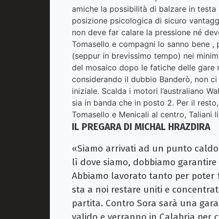
amiche la possibilità di balzare in testa
posizione psicologica di sicuro vantag
non deve far calare la pressione né dev
Tomasello e compagni lo sanno bene , p
(seppur in brevissimo tempo) nei minimi
del mosaico dopo le fatiche delle gare 
considerando il dubbio Banderò, non c
iniziale. Scalda i motori l’australiano 
sia in banda che in posto 2. Per il resto
Tomasello e Menicali al centro, Taliani l
IL PREGARA DI MICHAL HRAZDIRA
«Siamo arrivati ad un punto caldo
lì dove siamo, dobbiamo garantire lo
Abbiamo lavorato tanto per poter f
sta a noi restare uniti e concentra
partita. Contro Sora sarà una gar
valido e verranno in Calabria per c