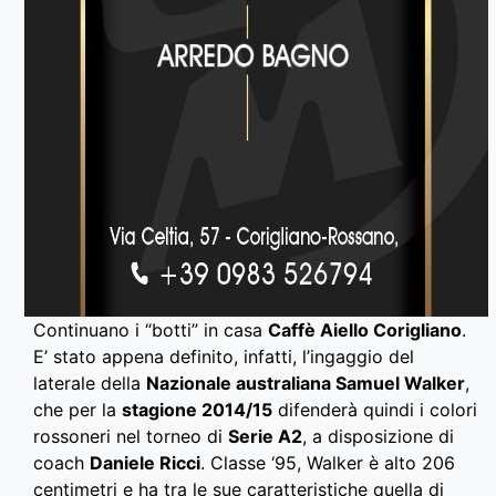
Continuano i “botti” in casa
Caffè Aiello Corigliano
.
E’ stato appena definito, infatti, l’ingaggio del
laterale della
Nazionale australiana Samuel Walker
,
che per la
stagione 2014/15
difenderà quindi i colori
rossoneri nel torneo di
Serie A2
, a disposizione di
coach
Daniele Ricci
. Classe ‘95, Walker è alto 206
centimetri e ha tra le sue caratteristiche quella di