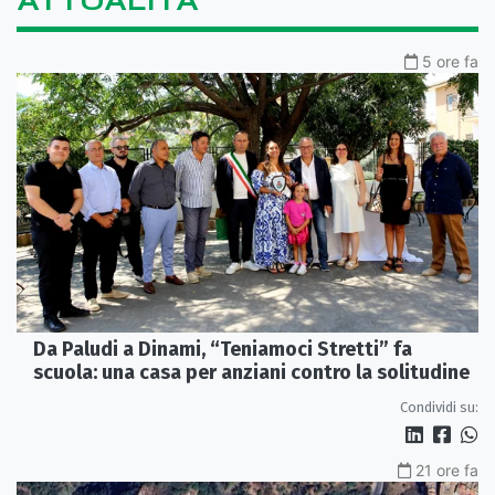
ATTUALITÀ
5 ore fa
Da Paludi a Dinami, “Teniamoci Stretti” fa
scuola: una casa per anziani contro la solitudine
Condividi su:
21 ore fa