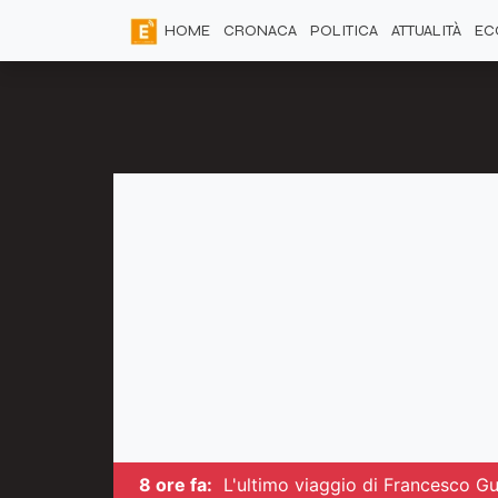
HOME
CRONACA
POLITICA
ATTUALITÀ
EC
8 ore fa:
L'ultimo viaggio di Francesco Guc