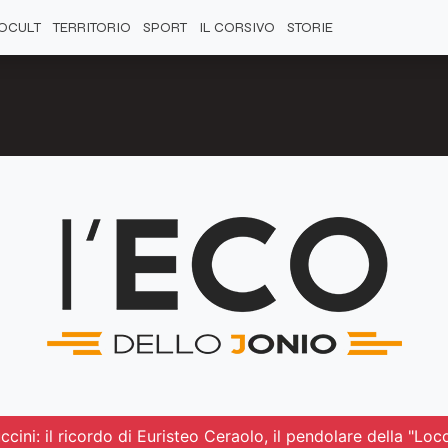
OCULT
TERRITORIO
SPORT
IL CORSIVO
STORIE
cini: il ricordo di Euristeo Ceraolo, il pendolare della "Lo