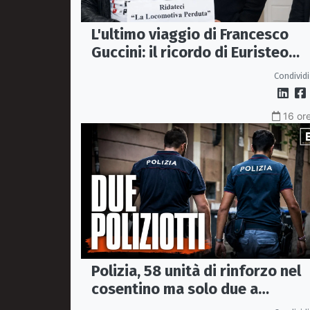
L'ultimo viaggio di Francesco
Guccini: il ricordo di Euristeo
Ceraolo, il pendolare della
Condividi
"Locomotiva Perduta"
16 ore
Polizia, 58 unità di rinforzo nel
cosentino ma solo due a
Corigliano-Rossano e due a