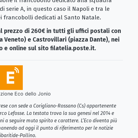
one il francobollo dedicato alla squadra
i serie A, in questo caso il Napoli e tra le
ei francobolli dedicati al Santo Natale.
prezzo di 260€ in tutti gli uffici postali con
ia Veneto) e Castrovillari (piazza Dante), nei
 e online sul sito filatelia.poste.it.
ione Eco dello Jonio
brese con sede a Corigliano-Rossano (Cs) appartenente
rco Lefosse. La testata trova la sua genesi nel 2014 e
i a seguire muta spirito e carattere. L’Eco diventa più
anendo ad oggi il punto di riferimento per le notizie
ibaritide-Pollino.