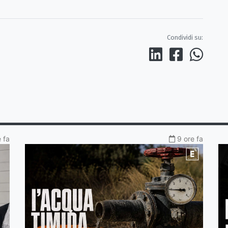
Condividi su:
 fa
9 ore fa