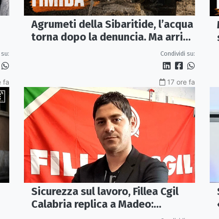
Agrumeti della Sibaritide, l’acqua
torna dopo la denuncia. Ma arriva
con un terzo della pressione
 su:
Condividi su:
 fa
17 ore fa
Sicurezza sul lavoro, Fillea Cgil
Calabria replica a Madeo:
«Servono controlli, non incentivi