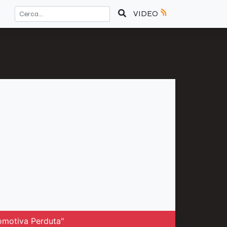
VIDEO
comotiva Perduta"