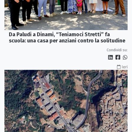
Da Paludi a Dinami, “Teniamoci Stretti” fa
scuola: una casa per anziani contro la solitudine
Condividi su:
Ieri