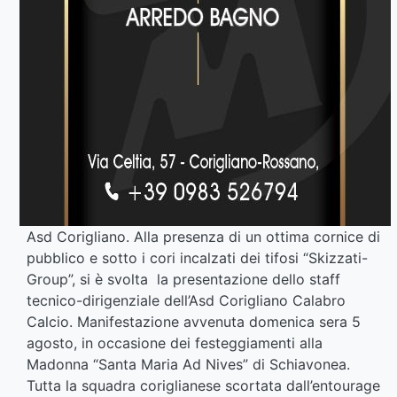
Asd Corigliano. Alla presenza di un ottima cornice di
pubblico e sotto i cori incalzati dei tifosi “Skizzati-
Group”, si è svolta la presentazione dello staff
tecnico-dirigenziale dell’Asd Corigliano Calabro
Calcio. Manifestazione avvenuta domenica sera 5
agosto, in occasione dei festeggiamenti alla
Madonna “Santa Maria Ad Nives” di Schiavonea.
Tutta la squadra coriglianese scortata dall’entourage