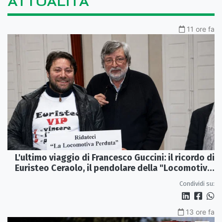
ATTUALITÀ
11 ore fa
L'ultimo viaggio di Francesco Guccini: il ricordo di
Euristeo Ceraolo, il pendolare della "Locomotiva
Perduta"
Condividi su:
13 ore fa